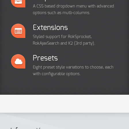
A CSS based dropdown menu with advanced
options such as mutli-columns.
Extensions
Styled support for RokSprocket,
RokAjaxSearch and K2 (3rd party).
Presets
Eight preset style variations to choose, each
with configurable options.